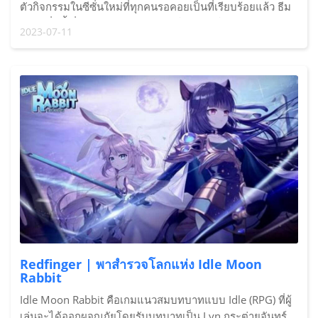
ตัวกิจกรรมในซีซั่นใหม่ที่ทุกคนรอคอยเป็นที่เรียบร้อยแล้ว ธีม
ของซีซั่นนี้เกี่ยวกับ Flame เชิญชวนให้ทุกคนใช้งาน Season
2023-07-11
Instance ที่จะทำให้ทุกคนได้เจอกับสภาพอากาศที่
Scorching...
Redfinger | พาสำรวจโลกแห่ง Idle Moon
Rabbit
Idle Moon Rabbit คือเกมแนวสมบทบาทแบบ Idle (RPG) ที่ผู้
เล่นจะได้ออกผจญภัยโดยรับบทบาทเป็น Lyn กระต่ายจันทร์