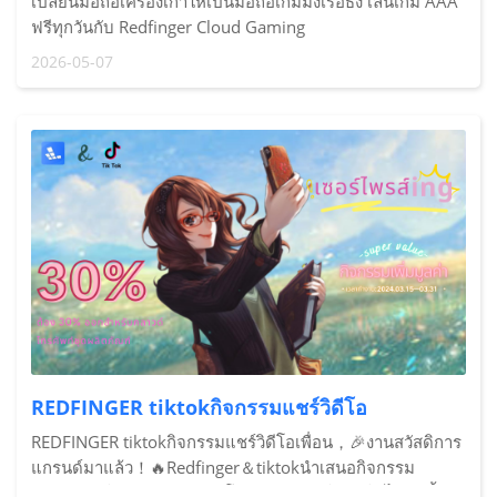
เปลี่ยนมือถือเครื่องเก่าให้เป็นมือถือเกมมิ่งเรือธง เล่นเกม AAA
ฟรีทุกวันกับ Redfinger Cloud Gaming
2026-05-07
REDFINGER tiktokกิจกรรมแชร์วิดีโอ
REDFINGER tiktokกิจกรรมแชร์วิดีโอเพื่อน，🎉งานสวัสดิการ
แกรนด์มาแล้ว！🔥Redfinger＆tiktokนำเสนอกิจกรรม
สร้างสรรค์ใหม่และสิทธิประโยชน์มากมายในฤดูใบไม้ผลินี้