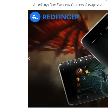
สำหรับธุรกิจหรือความต้องการส่วนบุคคล