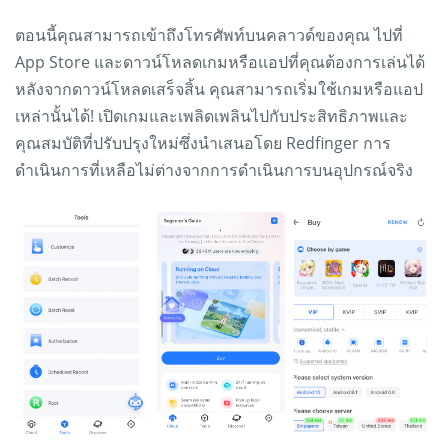
ตอนนี้คุณสามารถเข้าถึงโทรศัพท์บนคลาวด์ของคุณ ไปที่
App Store และดาวน์โหลดเกมหรือแอปที่คุณต้องการเล่นได้
หลังจากดาวน์โหลดเสร็จสิ้น คุณสามารถเริ่มใช้เกมหรือแอป
เหล่านั้นได้! เปิดเกมและเพลิดเพลินไปกับประสิทธิภาพและ
คุณสมบัติที่ปรับปรุงใหม่ซึ่งนำเสนอโดย Redfinger การ
ดำเนินการที่เหลือไม่ต่างจากการดำเนินการบนอุปกรณ์จริง