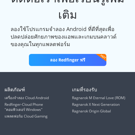
เติม
ลองใช้โปรแกรมจำลอง Android ที่ดีที่สุดเพื่อ
ปลดปล่อยศักยภาพของแอพและเกมบนคลาวด์
ของคุณในทุกแพลตฟอร์ม
ลอง Redfinger ฟรี
ผลิตภัณฑ์
เกมที่รองรับ
เครื่องจำลอง Cloud Android
Ragnarok M Eternal Love (ROM)
Redfinger-Cloud Phone
Ragnarok X Next Generation
"คอมพิวเตอร์ Windows"
Ragnarok Origin Global
แพลตฟอร์ม Cloud Gaming