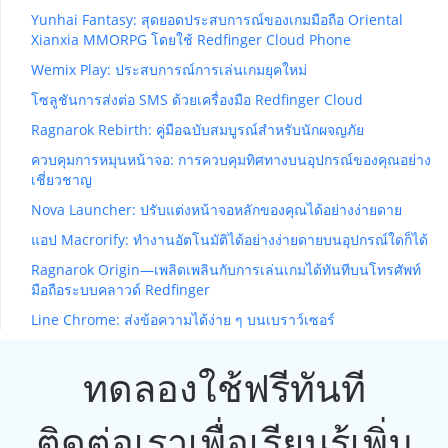
Yunhai Fantasy: สุดยอดประสบการณ์ของเกมมือถือ Oriental
Xianxia MMORPG โดยใช้ Redfinger Cloud Phone
Wemix Play: ประสบการณ์การเล่นเกมยุคใหม่
โซลูชันการส่งต่อ SMS ด้วยเครื่องมือ Redfinger Cloud
Ragnarok Rebirth: คู่มือฉบับสมบูรณ์สำหรับนักผจญภัย
ควบคุมการหมุนหน้าจอ: การควบคุมทิศทางบนอุปกรณ์ของคุณอย่าง
เชี่ยวชาญ
Nova Launcher: ปรับแต่งหน้าจอหลักของคุณได้อย่างง่ายดาย
แอป Macrorify: ทำงานอัตโนมัติได้อย่างง่ายดายบนอุปกรณ์ใดก็ได้
Ragnarok Origin—เพลิดเพลินกับการเล่นเกมได้ทันทีบนโทรศัพท์
มือถือระบบคลาวด์ Redfinger
Line Chrome: ส่งข้อความได้ง่าย ๆ บนเบราว์เซอร์
ทดลองใช้ฟรีทันที
ติดต่อเราเพื่อเรียนรู้เพิ่ม