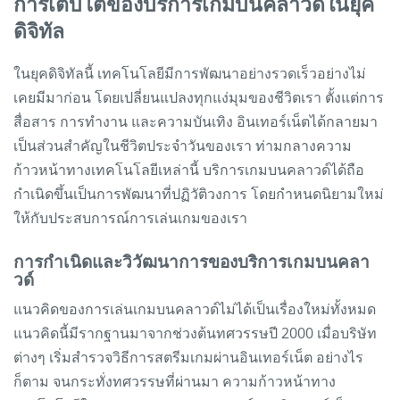
การเติบโตของบริการเกมบนคลาวด์ในยุค
ดิจิทัล
ในยุคดิจิทัลนี้ เทคโนโลยีมีการพัฒนาอย่างรวดเร็วอย่างไม่
เคยมีมาก่อน โดยเปลี่ยนแปลงทุกแง่มุมของชีวิตเรา ตั้งแต่การ
สื่อสาร การทำงาน และความบันเทิง อินเทอร์เน็ตได้กลายมา
เป็นส่วนสำคัญในชีวิตประจำวันของเรา ท่ามกลางความ
ก้าวหน้าทางเทคโนโลยีเหล่านี้ บริการเกมบนคลาวด์ได้ถือ
กำเนิดขึ้นเป็นการพัฒนาที่ปฏิวัติวงการ โดยกำหนดนิยามใหม่
ให้กับประสบการณ์การเล่นเกมของเรา
การกำเนิดและวิวัฒนาการของบริการเกมบนคลา
วด์
แนวคิดของการเล่นเกมบนคลาวด์ไม่ได้เป็นเรื่องใหม่ทั้งหมด
แนวคิดนี้มีรากฐานมาจากช่วงต้นทศวรรษปี 2000 เมื่อบริษัท
ต่างๆ เริ่มสำรวจวิธีการสตรีมเกมผ่านอินเทอร์เน็ต อย่างไร
ก็ตาม จนกระทั่งทศวรรษที่ผ่านมา ความก้าวหน้าทาง