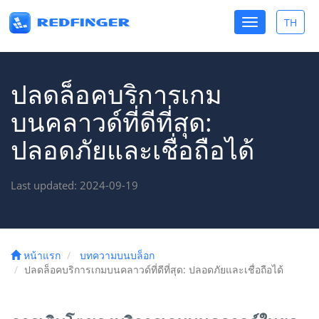
Toggle
TH
Toggle
navigation
lang
ปลดล็อคบริการเกม
บนคลาวด์ที่ดีที่สุด:
ปลอดภัยและเชื่อถือได้
Last updated: 2024-09-19
หน้าแรก
บทความบนบล็อก
ปลดล็อคบริการเกมบนคลาวด์ที่ดีที่สุด: ปลอดภัยและเชื่อถือได้