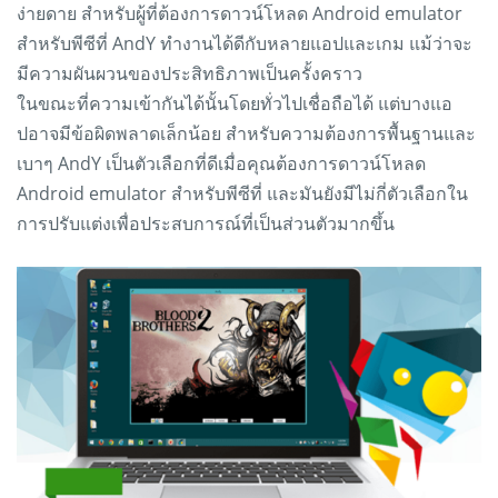
ง่ายดาย สำหรับผู้ที่ต้องการดาวน์โหลด Android emulator
สำหรับพีซีที่ AndY ทำงานได้ดีกับหลายแอปและเกม แม้ว่าจะ
มีความผันผวนของประสิทธิภาพเป็นครั้งคราว
ในขณะที่ความเข้ากันได้นั้นโดยทั่วไปเชื่อถือได้ แต่บางแอ
ปอาจมีข้อผิดพลาดเล็กน้อย สำหรับความต้องการพื้นฐานและ
เบาๆ AndY เป็นตัวเลือกที่ดีเมื่อคุณต้องการดาวน์โหลด
Android emulator สำหรับพีซีที่ และมันยังมีไม่กี่ตัวเลือกใน
การปรับแต่งเพื่อประสบการณ์ที่เป็นส่วนตัวมากขึ้น