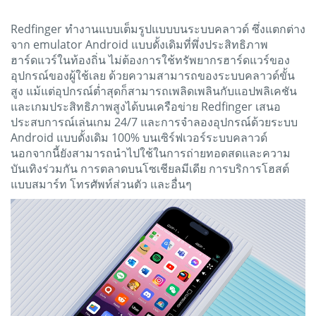
Redfinger ทำงานแบบเต็มรูปแบบบนระบบคลาวด์ ซึ่งแตกต่าง
จาก emulator Android แบบดั้งเดิมที่พึ่งประสิทธิภาพ
ฮาร์ดแวร์ในท้องถิ่น ไม่ต้องการใช้ทรัพยากรฮาร์ดแวร์ของ
อุปกรณ์ของผู้ใช้เลย ด้วยความสามารถของระบบคลาวด์ขั้น
สูง แม้แต่อุปกรณ์ต่ำสุดก็สามารถเพลิดเพลินกับแอปพลิเคชัน
และเกมประสิทธิภาพสูงได้บนเครือข่าย Redfinger เสนอ
ประสบการณ์เล่นเกม 24/7 และการจำลองอุปกรณ์ด้วยระบบ
Android แบบดั้งเดิม 100% บนเซิร์ฟเวอร์ระบบคลาวด์
นอกจากนี้ยังสามารถนำไปใช้ในการถ่ายทอดสดและความ
บันเทิงร่วมกัน การตลาดบนโซเชียลมีเดีย การบริการโฮสต์
แบบสมาร์ท โทรศัพท์ส่วนตัว และอื่นๆ