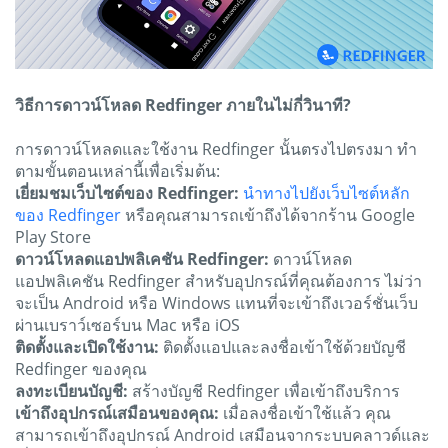
วิธีการดาวน์โหลด Redfinger ภายในไม่กี่วินาที?
การดาวน์โหลดและใช้งาน Redfinger นั้นตรงไปตรงมา ทำ
ตามขั้นตอนเหล่านี้เพื่อเริ่มต้น:
เยี่ยมชมเว็บไซต์ของ Redfinger:
นำทางไปยังเว็บไซต์หลัก
ของ Redfinger
หรือคุณสามารถเข้าถึงได้จากร้าน Google
Play Store
ดาวน์โหลดแอปพลิเคชัน Redfinger:
ดาวน์โหลด
แอปพลิเคชัน Redfinger สำหรับอุปกรณ์ที่คุณต้องการ ไม่ว่า
จะเป็น Android หรือ Windows แทนที่จะเข้าถึงเวอร์ชั่นเว็บ
ผ่านเบราว์เซอร์บน Mac หรือ iOS
ติดตั้งและเปิดใช้งาน:
ติดตั้งแอปและลงชื่อเข้าใช้ด้วยบัญชี
Redfinger ของคุณ
ลงทะเบียนบัญชี:
สร้างบัญชี Redfinger เพื่อเข้าถึงบริการ
เข้าถึงอุปกรณ์เสมือนของคุณ:
เมื่อลงชื่อเข้าใช้แล้ว คุณ
สามารถเข้าถึงอุปกรณ์ Android เสมือนจากระบบคลาวด์และ