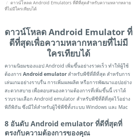
ดาวน์โหลด Android Emulators ที่ดีที่สุดสำหรับความหลากหลาย
ที่ไม่มีใครเทียบได้
ดาวน์โหลด Android Emulator ที่
ดีที่สุดเพื่อความหลากหลายที่ไม่มี
ใครเทียบได้
ความนิยมของแอป Android เพิ่มขึ้นอย่างรวดเร็ว ทำให้ผู้ใช้
ต้องการ
Android emulator
สำหรับพีซีที่ดีที่สุด สำหรับการ
เล่นเกมอย่างราบรื่น การเพิ่มผลผลิต หรือการพัฒนาแอปอย่าง
สะดวกสบาย เพื่อตอบสนองความต้องการที่เพิ่มขึ้นนี้ เราได้
รวบรวมเลือก Android emulator สำหรับพีซีที่ดีที่สุดไว้อย่าง
พิถีพิถัน ซึ่งมีให้สำหรับผู้ใช้พีซีทั้งระบบ Windows และ Mac
8 อันดับ Android emulator ที่ดีที่สุดที่
ตรงกับความต้องการของคุณ